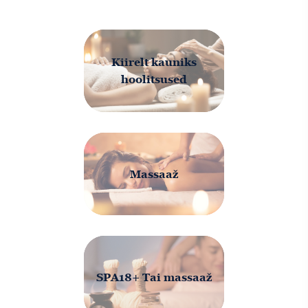
Kiirelt kauniks
hoolitsused
Massaaž
SPA18+ Tai massaaž