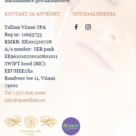
Isikuandmete privaatsusteave
KONTAKT JA ASUKOHT
SOTSIAALMEEDIA
Tallinn Viimsi SPA
Reg nr: 11693733
KMKR: EE101320728
A/a number: SEB pank
EE961010220110801011
SWIFT kood (BIC):
EEUHEE2Xa
Randvere tee 11, Viimsi
74001
Tel +372 606 1000
info@spatallinn.ee