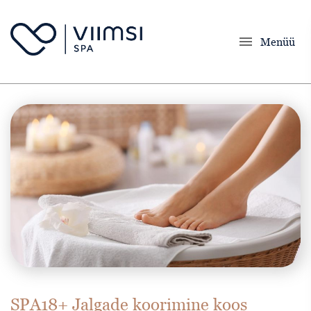
menu
Menüü
SPA18+ Jalgade koorimine koos