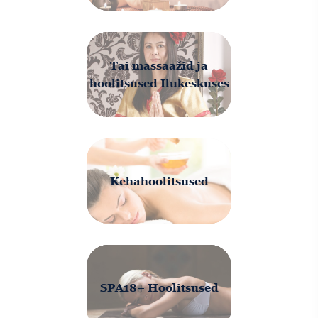
Tai massaažid ja
hoolitsused Ilukeskuses
Kehahoolitsused
SPA18+ Hoolitsused