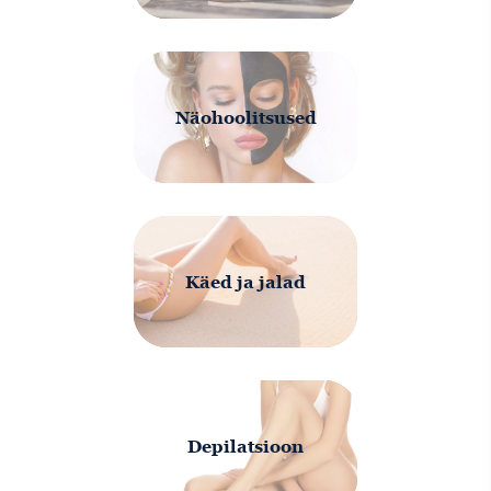
Näohoolitsused
Käed ja jalad
Depilatsioon