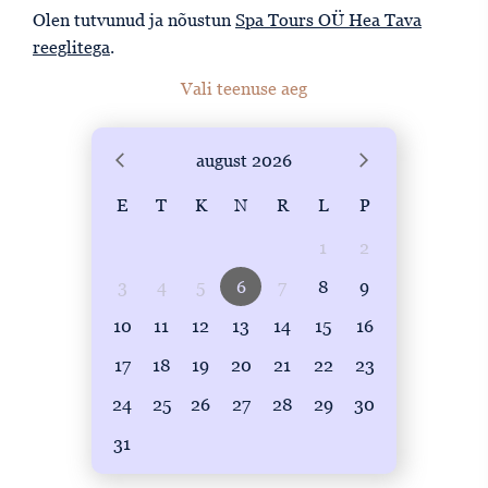
Olen tutvunud ja nõustun
Spa Tours OÜ Hea Tava
reeglitega
.
Vali teenuse aeg
august
2026
E
T
K
N
R
L
P
1
2
3
4
5
6
7
8
9
10
11
12
13
14
15
16
17
18
19
20
21
22
23
24
25
26
27
28
29
30
31