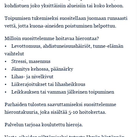
kohdistuen joko yksittäisiin alueisiin tai koko kehoon.
Toipumisen tukemiseksi suositellaan juomaan runsaasti
vettä, jotta kuona-aineiden poistuminen helpottuu.
Milloin suosittelemme hoitavaa hierontaa?
• Levottomuus, ahdistuneisuushäiriöt, tunne-elämän
vaihtelut
• Stressi, masennus
• Jännitys kehossa, päänsärky
• Lihas- ja nivelkivut
• Liikerajoitukset tai lihasheikkous
• Leikkauksen tai vamman jälkeinen toipuminen
Parhaiden tulosten saavuttamiseksi suosittelemme
hierontakuuria, joka sisältää 5-10 hoitokertaa.
Palvelun tarjoaa koulutettu hieroja.
Vasta-aiheiden välttämiseksi tutustu Hyvän käytännön