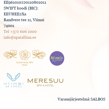
EE961010220110801011
SWIFT koodi (BIC):
EEUHEE2Xa
Randvere tee 11, Viimsi
74001
Tel +372 606 1000
info@spatallinn.ee
Varausjärjestelmä SALBOS