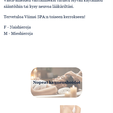
sääntöihin tai kysy neuvoa lääkäriltäsi.
Tervetuloa Viimsi SPA:n toiseen kerrokseen!
F - Naishieroja
M - Mieshieroja
Nopeat kauneushoidot