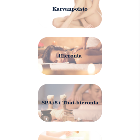
Karvanpoisto
Hieronta
SPA18+ Thai-hieronta