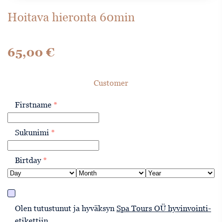
Hoitava hieronta 60min
65,00
€
Customer
Firstname
*
Sukunimi
*
Birtday
*
Olen tutustunut ja hyväksyn
Spa Tours OÜ hyvinvointi-
etikettiin
.