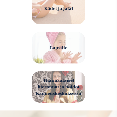
Kädet ja jalat
Lapsille
Thaimaalaiset
hieronnat ja hoidot
Kauneuskeskuksessa