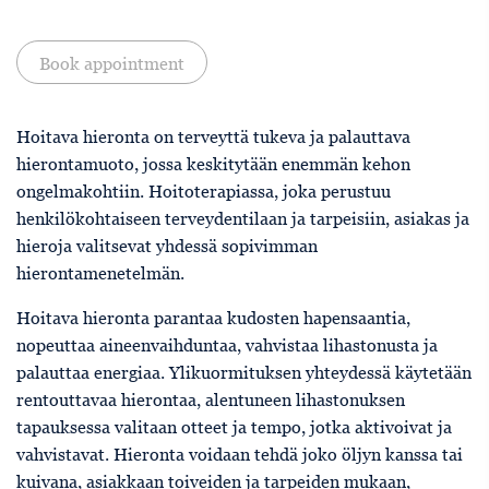
Book appointment
Hoitava hieronta on terveyttä tukeva ja palauttava
hierontamuoto, jossa keskitytään enemmän kehon
ongelmakohtiin. Hoitoterapiassa, joka perustuu
henkilökohtaiseen terveydentilaan ja tarpeisiin, asiakas ja
hieroja valitsevat yhdessä sopivimman
hierontamenetelmän.
Hoitava hieronta parantaa kudosten hapensaantia,
nopeuttaa aineenvaihduntaa, vahvistaa lihastonusta ja
palauttaa energiaa. Ylikuormituksen yhteydessä käytetään
rentouttavaa hierontaa, alentuneen lihastonuksen
tapauksessa valitaan otteet ja tempo, jotka aktivoivat ja
vahvistavat. Hieronta voidaan tehdä joko öljyn kanssa tai
kuivana, asiakkaan toiveiden ja tarpeiden mukaan,