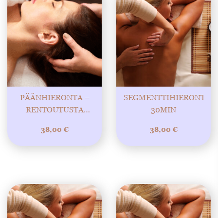
PÄÄNHIERONTA –
SEGMENTTIHIERONTA
RENTOUTUSTA
30MIN
MIELELLE JA
38,00
€
38,00
€
KEHOLLE 30MIN