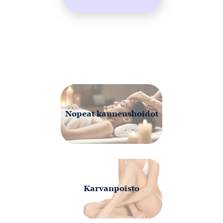
Nopeat kauneushoidot
Karvanpoisto