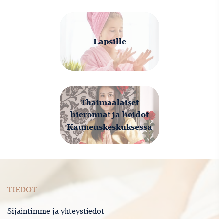
Lapsille
Thaimaalaiset
hieronnat ja hoidot
Kauneuskeskuksessa
TIEDOT
Sijaintimme ja yhteystiedot