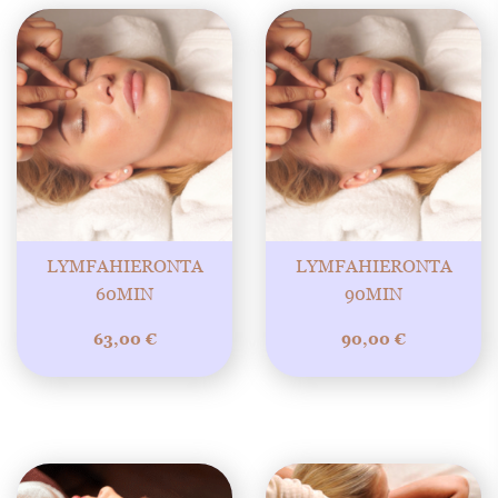
LYMFAHIERONTA
LYMFAHIERONTA
60MIN
90MIN
63,00
€
90,00
€