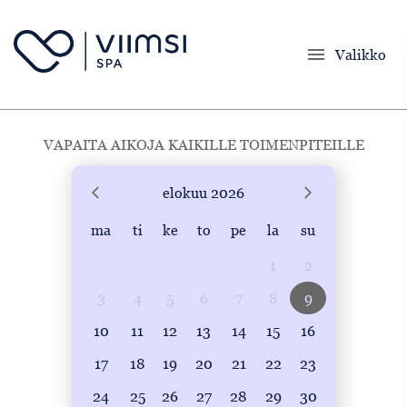
menu
Valikko
VAPAITA AIKOJA KAIKILLE TOIMENPITEILLE
elokuu
2026
ma
ti
ke
to
pe
la
su
1
2
3
4
5
6
7
8
9
10
11
12
13
14
15
16
17
18
19
20
21
22
23
24
25
26
27
28
29
30