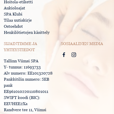
Hoitola-etiketti
Aukioloajat
SPA Klubi
Tilaa uutiskirje
Ostoehdot
Henkilötietojen käsittely
SIJAINTIMME JA
SOSIAALINEN MEDIA
YHTEYSTIEDOT
Tallinn Viimsi SPA
Y- tunnus: 11693733
Alv numero: EE101320728
Pankkitilin numero: SEB
pank
EE961010220110801011
SWIFT koodi (BIC):
EEUHEE2Xa
Randvere tee 11, Viimsi