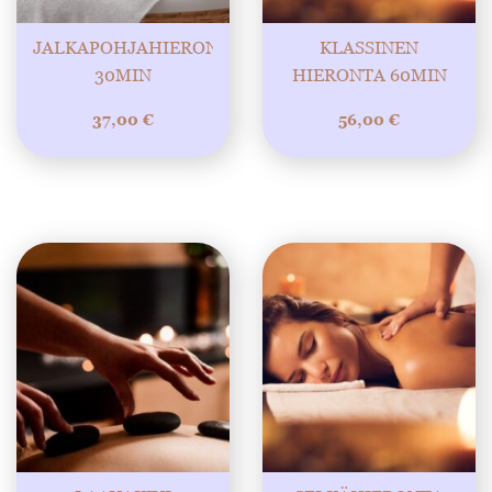
JALKAPOHJAHIERONTA
KLASSINEN
30MIN
HIERONTA 60MIN
37,00
€
56,00
€