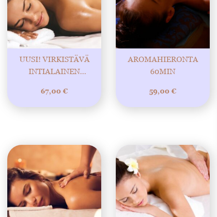
UUSI! VIRKISTÄVÄ
AROMAHIERONTA
INTIALAINEN
60MIN
AYURVEDA-
67,00
€
59,00
€
HIERONTARITUAALI
60MIN